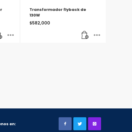
r
Transformador flyback de
130W
$
582,000
nos en: