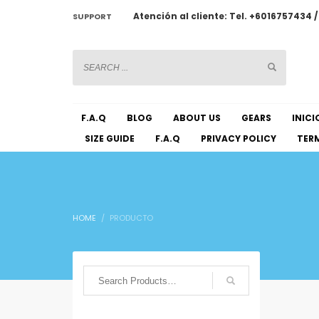
Atención al cliente: Tel. +6016757434 
SUPPORT
CHATWOOT
F.A.Q
BLOG
ABOUT US
GEARS
INICI
SIZE GUIDE
F.A.Q
PRIVACY POLICY
TERM
HOME
PRODUCTO