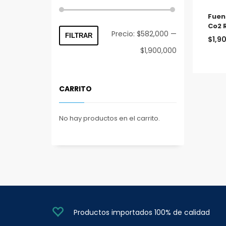
Fuen
Co2 
Precio
Precio
Precio:
$582,000
—
FILTRAR
$
1,9
mínimo
máximo
$1,900,000
CARRITO
No hay productos en el carrito.
Productos importados 100% de calidad