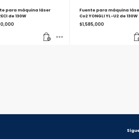
te para máquina láser
Fuente para máquina láse
RECI de 130W
Co2 YONGLI YL-U2 de 130W
00,000
$
1,585,000
Sígue