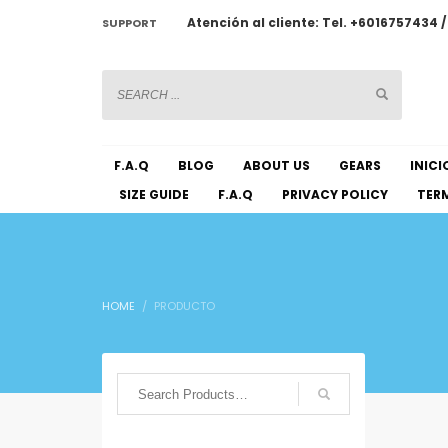
Atención al cliente: Tel. +6016757434 
SUPPORT
CHATWOOT
F.A.Q
BLOG
ABOUT US
GEARS
INICI
SIZE GUIDE
F.A.Q
PRIVACY POLICY
TERM
HOME
PRODUCTO