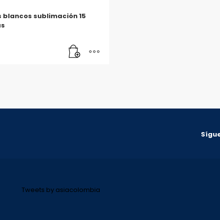
 blancos sublimación 15
as
Sígue
Tweets by asiacolombia