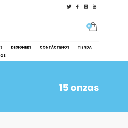
×
NS
DESIGNERS
CONTÁCTENOS
TIENDA
NOS
15 onzas