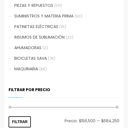
PIEZAS Y REPUESTOS
(171)
SUMINISTROS Y MATERIA PRIMA
(50)
PATINETAS ELÉCTRICAS
(15)
INSUMOS DE SUBLIMACIÓN
(22)
AHUMADORAS
(2)
BICICLETAS SAVA
(75)
MAQUINARIA
(66)
FILTRAR POR PRECIO
Prec
Prec
Precio:
$156,500
—
$684,250
FILTRAR
mín
máx