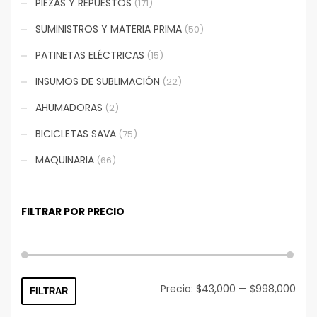
PIEZAS Y REPUESTOS
(171)
SUMINISTROS Y MATERIA PRIMA
(50)
PATINETAS ELÉCTRICAS
(15)
INSUMOS DE SUBLIMACIÓN
(22)
AHUMADORAS
(2)
BICICLETAS SAVA
(75)
MAQUINARIA
(66)
FILTRAR POR PRECIO
Prec
Prec
Precio:
$43,000
—
$998,000
FILTRAR
mín
máx