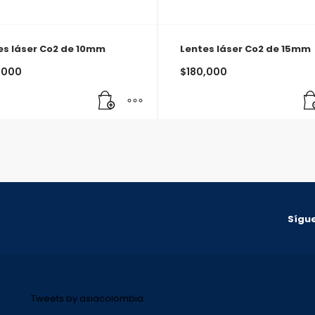
es láser Co2 de 10mm
Lentes láser Co2 de 15mm
,000
$
180,000
Sígue
Tweets by asiacolombia