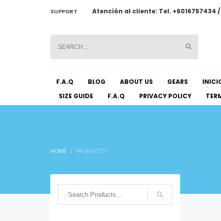
Atención al cliente: Tel. +6016757434 
SUPPORT
CHATWOOT
F.A.Q
BLOG
ABOUT US
GEARS
INICI
SIZE GUIDE
F.A.Q
PRIVACY POLICY
TERM
HOME
PRODUCTO