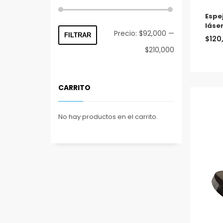
Espe
láse
Precio
Precio
Precio:
$92,000
—
FILTRAR
$
120
mínimo
máximo
$210,000
CARRITO
No hay productos en el carrito.