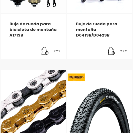
Buje de rueda para
Buje de rueda para
bicicleta de montaña
montaña
A171SB
D041SB/D042SB