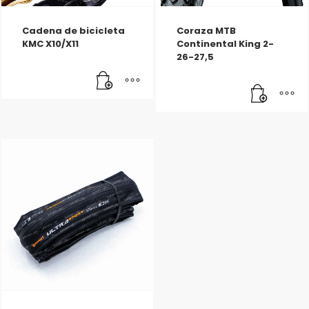
Cadena de bicicleta
Coraza MTB
KMC X10/X11
Continental King 2-
26-27,5