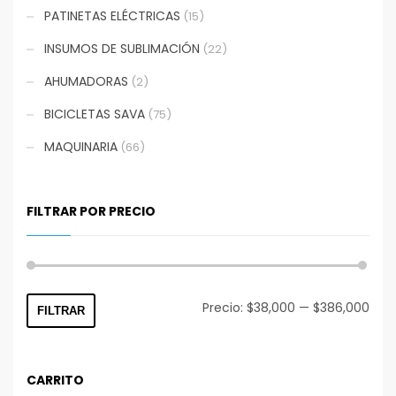
PATINETAS ELÉCTRICAS
(15)
INSUMOS DE SUBLIMACIÓN
(22)
AHUMADORAS
(2)
BICICLETAS SAVA
(75)
MAQUINARIA
(66)
FILTRAR POR PRECIO
Prec
Prec
Precio:
$38,000
—
$386,000
FILTRAR
mín
máx
CARRITO