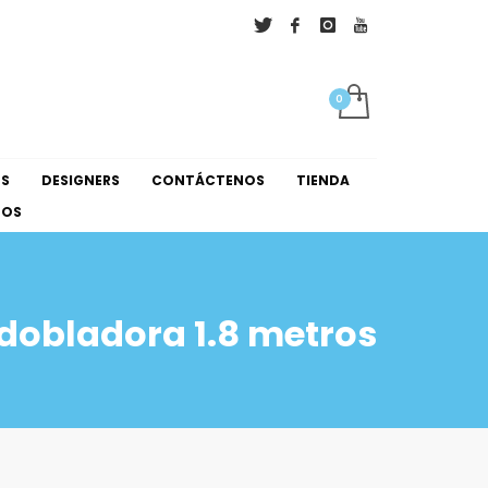
×
NS
DESIGNERS
CONTÁCTENOS
TIENDA
NOS
dobladora 1.8 metros