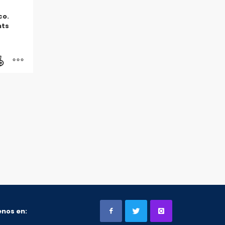
co.
mts
nos en: