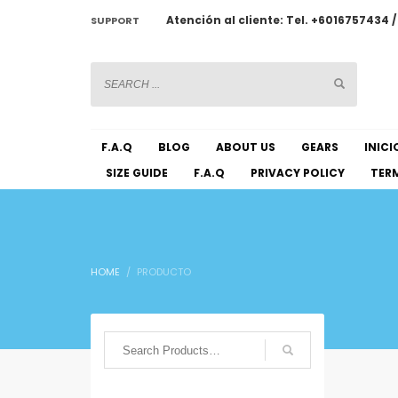
Atención al cliente: Tel. +6016757434 
SUPPORT
CHATWOOT
F.A.Q
BLOG
ABOUT US
GEARS
INICI
SIZE GUIDE
F.A.Q
PRIVACY POLICY
TERM
HOME
PRODUCTO