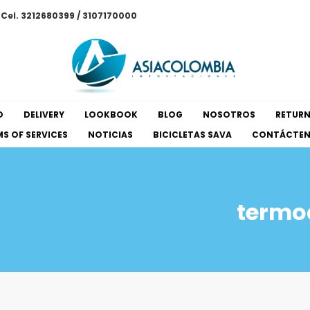
/ Cel. 3212680399 / 3107170000
O
DELIVERY
LOOKBOOK
BLOG
NOSOTROS
RETUR
S OF SERVICES
NOTICIAS
BICICLETAS SAVA
CONTÁCTE
termo