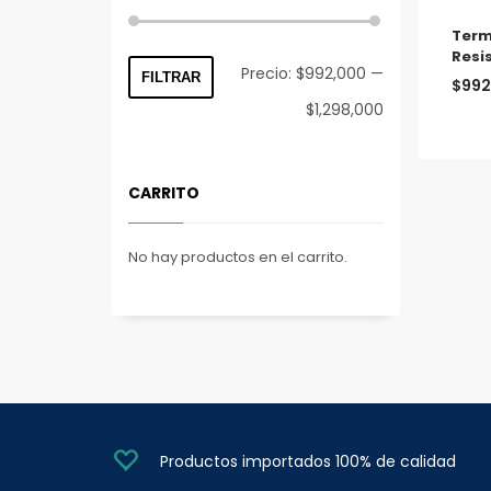
Term
Resis
Precio
Precio
Precio:
$992,000
—
FILTRAR
$
992
mínimo
máximo
$1,298,000
CARRITO
No hay productos en el carrito.
Productos importados 100% de calidad