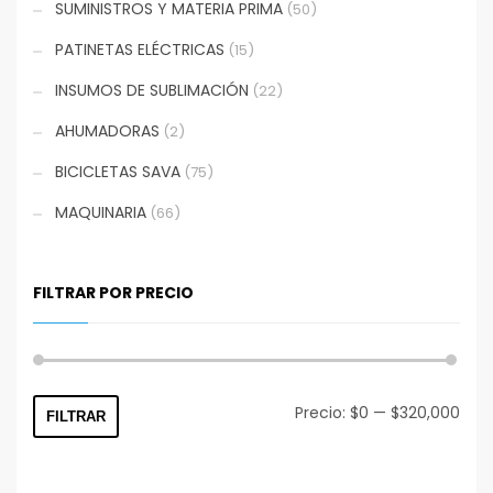
SUMINISTROS Y MATERIA PRIMA
(50)
PATINETAS ELÉCTRICAS
(15)
INSUMOS DE SUBLIMACIÓN
(22)
AHUMADORAS
(2)
BICICLETAS SAVA
(75)
MAQUINARIA
(66)
FILTRAR POR PRECIO
Prec
Prec
Precio:
$0
—
$320,000
FILTRAR
mín
máx