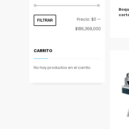
Boqu
cort
Precio
Precio
Precio:
$0
—
FILTRAR
mínimo
máximo
$186,368,000
CARRITO
No hay productos en el carrito.