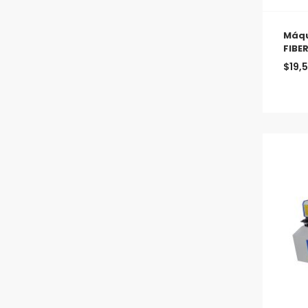
Máqu
FIBE
$
19,