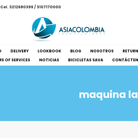
/ Cel. 3212680399 / 3107170000
O
DELIVERY
LOOKBOOK
BLOG
NOSOTROS
RETUR
S OF SERVICES
NOTICIAS
BICICLETAS SAVA
CONTÁCTE
maquina las