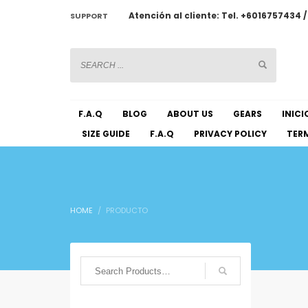
Atención al cliente: Tel. +6016757434 
SUPPORT
CHATWOOT
F.A.Q
BLOG
ABOUT US
GEARS
INICI
SIZE GUIDE
F.A.Q
PRIVACY POLICY
TERM
HOME
PRODUCTO