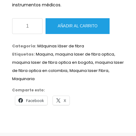
instrumentos médicos.
Máquina
AÑADIR AL CARRITO
láser
de
Categoría:
Máquinas láser de fibra
fibra
Etiquetas:
Maquina
,
maquina laser de fibra optica
,
FIBER/IMPA
maquina laser de fibra optica en bogota
,
maquina laser
GFF20
de fibra optica en colombia
,
Maquina laser Fibra
,
50
Maquinaria
W
cantidad
Comparte esto:
Facebook
X