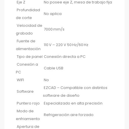
Eje Z
No posee eje Z, mesa de trabajo fija
Profundidad
No aplica
de corte
Velocidad de
7000 mm/s
grabado
Fuente de
110 V – 220 V 50 Hz/60 Hz
alimentación
Tipo de panel
Conexión directa a PC
Conexión a
Cable USB
PC
WIFI
No
EZCAD – Compatible con distintos
Software
software de diseño
Puntero rojo
Especializado en alta precisión
Modo de
Refrigeración aire forzado
enfriamiento
Apertura de