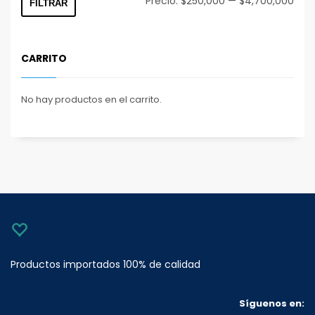
Precio:
$250,000
—
$4,700,000
FILTRAR
mín
máx
CARRITO
No hay productos en el carrito.
Productos importados 100% de calidad
Síguenos en: