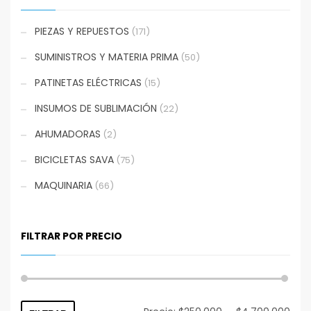
PIEZAS Y REPUESTOS
(171)
SUMINISTROS Y MATERIA PRIMA
(50)
PATINETAS ELÉCTRICAS
(15)
INSUMOS DE SUBLIMACIÓN
(22)
AHUMADORAS
(2)
BICICLETAS SAVA
(75)
MAQUINARIA
(66)
FILTRAR POR PRECIO
Prec
Prec