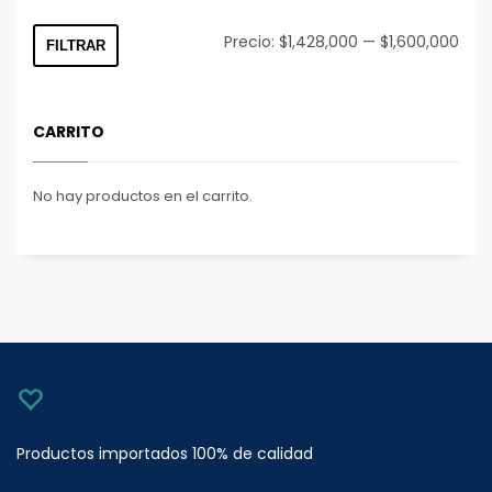
Prec
Prec
Precio:
$1,428,000
—
$1,600,000
FILTRAR
mín
máx
CARRITO
No hay productos en el carrito.
Productos importados 100% de calidad