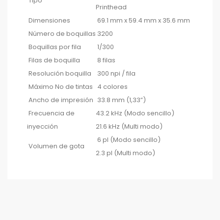
Tipo
Printhead
Dimensiones
69.1 mm x 59.4 mm x 35.6 mm
Número de boquillas
3200
Boquillas por fila
1/300
Filas de boquilla
8 filas
Resolución boquilla
300 npi / fila
Máximo No de tintas
4 colores
Ancho de impresión
33.8 mm (1,33”)
Frecuencia de
43.2 kHz (Modo sencillo)
inyección
21.6 kHz (Multi modo)
6 pl (Modo sencillo)
Volumen de gota
2.3 pl (Multi modo)