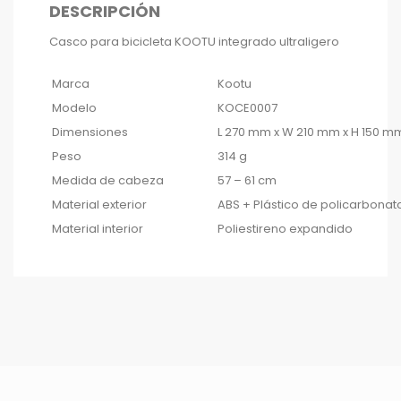
DESCRIPCIÓN
Casco para bicicleta KOOTU integrado ultraligero
Marca
Kootu
Modelo
KOCE0007
Dimensiones
L 270 mm x W 210 mm x H 150 m
Peso
314 g
Medida de cabeza
57 – 61 cm
Material exterior
ABS + Plástico de policarbonat
Material interior
Poliestireno expandido