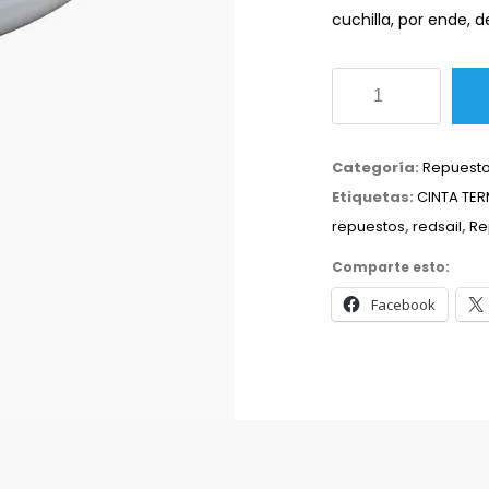
cuchilla, por ende, d
Cinta
teflonada
para
Categoría:
Repuestos
plotter
Etiquetas:
CINTA TE
de
repuestos
,
redsail
,
Re
corte
cantidad
Comparte esto:
Facebook