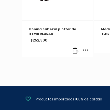
Bobina cabezal plotter de
Módul
corte REDSAIL
TENE
$
252,300
Productos importados 100% de calidad