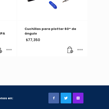
Cuchillas para plotter 60° de
MPA
ángulo
$
77,350
nos en: