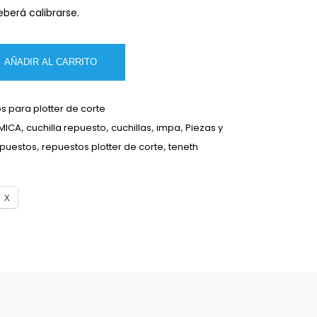
eberá calibrarse.
AÑADIR AL CARRITO
 para plotter de corte
RMICA
,
cuchilla repuesto
,
cuchillas
,
impa
,
Piezas y
puestos
,
repuestos plotter de corte
,
teneth
X