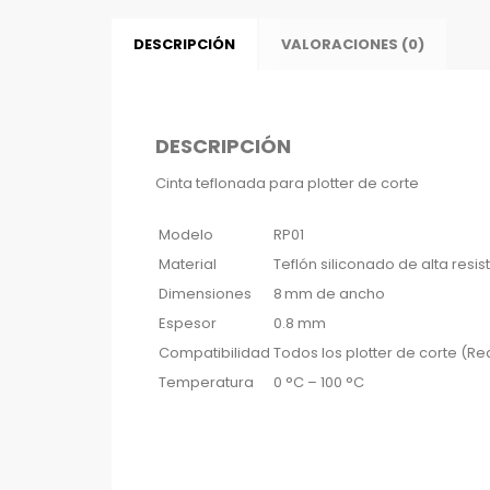
DESCRIPCIÓN
VALORACIONES (0)
DESCRIPCIÓN
Cinta teflonada para plotter de corte
Modelo
RP01
Material
Teflón siliconado de alta resis
Dimensiones
8 mm de ancho
Espesor
0.8 mm
Compatibilidad
Todos los plotter de corte (Red
Temperatura
0 °C – 100 °C