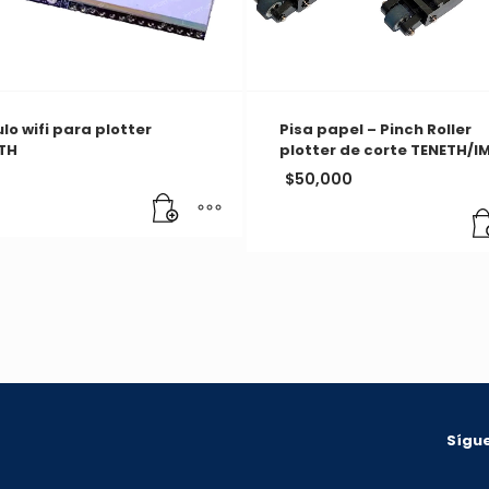
o wifi para plotter
Pisa papel – Pinch Roller
TH
plotter de corte TENETH/I
$
50,000
Sígue