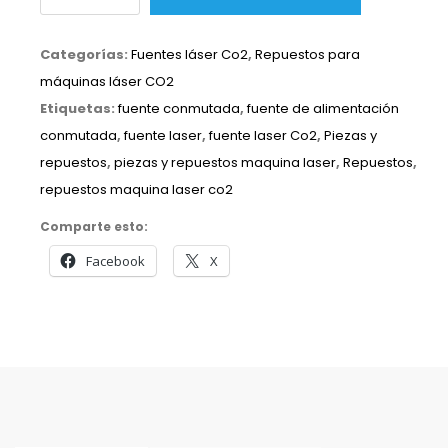
de
alimentación
Categorías:
Fuentes láser Co2
,
Repuestos para
conmutada
máquinas láser CO2
LRS-
Etiquetas:
fuente conmutada
,
fuente de alimentación
350-
conmutada
,
fuente laser
,
fuente laser Co2
,
Piezas y
24
repuestos
,
piezas y repuestos maquina laser
,
Repuestos
,
cantidad
repuestos maquina laser co2
Comparte esto:
Facebook
X