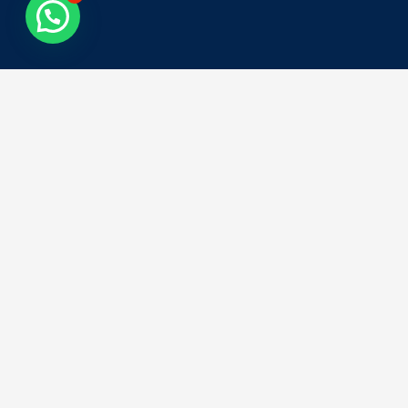
Tweets by asiacolombia
Síguenos en Instagram
Todos los derechos reservados
ASIA COLOMBIA
Powered by:
Orange Graphic Design.