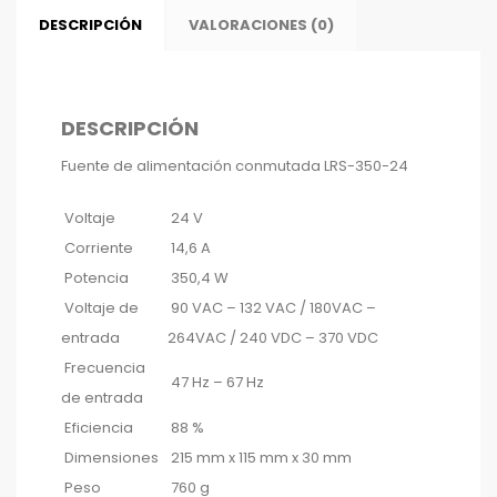
DESCRIPCIÓN
VALORACIONES (0)
DESCRIPCIÓN
Fuente de alimentación conmutada LRS-350-24
Voltaje
24 V
Corriente
14,6 A
Potencia
350,4 W
Voltaje de
90 VAC – 132 VAC / 180VAC –
entrada
264VAC / 240 VDC – 370 VDC
Frecuencia
47 Hz – 67 Hz
de entrada
Eficiencia
88 %
Dimensiones
215 mm x 115 mm x 30 mm
Peso
760 g