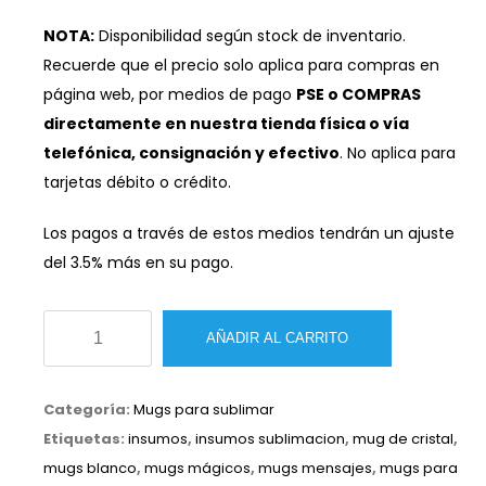
NOTA:
Disponibilidad según stock de inventario.
Recuerde que el precio solo aplica para compras en
página web, por medios de pago
PSE o COMPRAS
directamente en nuestra tienda física o vía
telefónica, consignación y efectivo
. No aplica para
tarjetas débito o crédito.
Los pagos a través de estos medios tendrán un ajuste
del 3.5% más en su pago.
Mugs
AÑADIR AL CARRITO
de
cristal
Categoría:
Mugs para sublimar
sublimación
Etiquetas:
insumos
,
insumos sublimacion
,
mug de cristal
,
11oz
mugs blanco
,
mugs mágicos
,
mugs mensajes
,
mugs para
cantidad