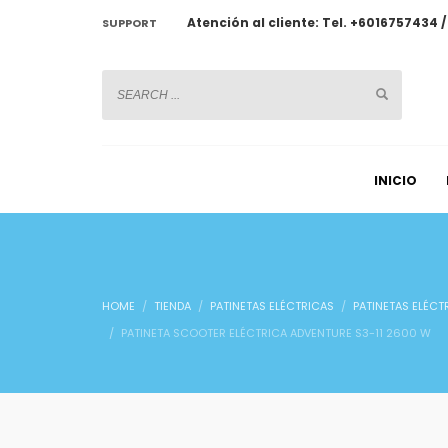
Atención al cliente: Tel. +6016757434 
SUPPORT
CHATWOOT
INICIO
HOME
TIENDA
PATINETAS ELÉCTRICAS
PATINETAS ELÉCT
PATINETA SCOOTER ELÉCTRICA ADVENTURE S3-11 2600 W