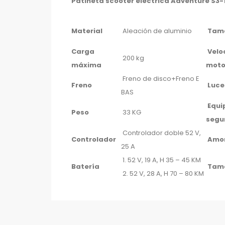
Patineta scooter eléctrica Adventure S3-
Material
Aleación de aluminio
Tama
Carga
Velo
200 kg
máxima
moto
Freno de disco+Freno E
Freno
Luce
BAS
Equi
Peso
33 KG
segu
Controlador doble 52 V,
Controlador
Amor
25 A
1. 52 V, 19 A, H 35 – 45 KM
Batería
Tam
2. 52 V, 28 A, H 70 – 80 KM