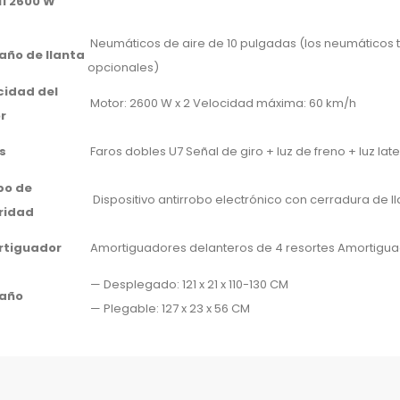
11 2600 W
Neumáticos de aire de 10 pulgadas (los neumáticos 
ño de llanta
opcionales)
cidad del
Motor: 2600 W x 2 Velocidad máxima: 60 km/h
r
s
Faros dobles U7 Señal de giro + luz de freno + luz lat
po de
Dispositivo antirrobo electrónico con cerradura de ll
ridad
tiguador
Amortiguadores delanteros de 4 resortes Amortiguad
— Desplegado: 121 x 21 x 110-130 CM
año
— Plegable: 127 x 23 x 56 CM