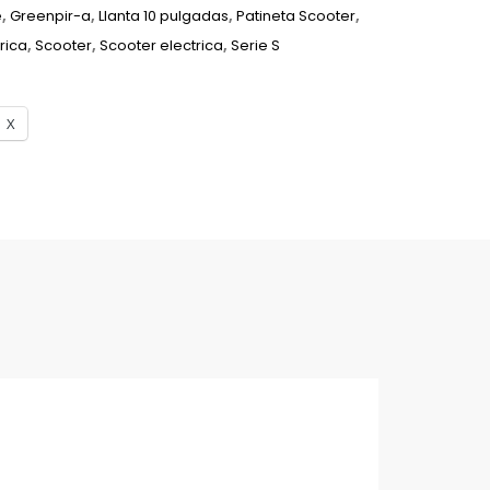
e
,
Greenpir-a
,
Llanta 10 pulgadas
,
Patineta Scooter
,
rica
,
Scooter
,
Scooter electrica
,
Serie S
X