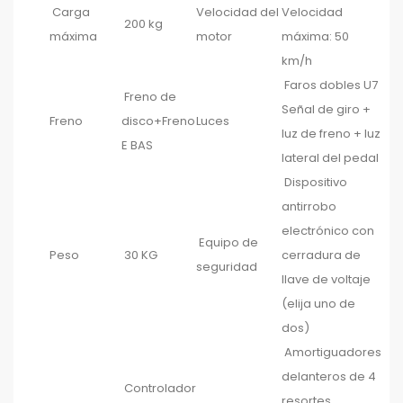
Carga
Velocidad del
Velocidad
200 kg
máxima
motor
máxima: 50
km/h
Faros dobles U7
Freno de
Señal de giro +
Freno
disco+Freno
Luces
luz de freno + luz
E BAS
lateral del pedal
Dispositivo
antirrobo
electrónico con
Equipo de
Peso
30 KG
cerradura de
seguridad
llave de voltaje
(elija uno de
dos)
Amortiguadores
delanteros de 4
Controlador
resortes