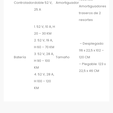
Controlador
doble 52 V,
Amortiguador
Amortiguadores
25 A
traseros de 2
resortes
1. 52 V, 10 A, H
20 – 30 KM
2. 52 V, 19 A,
– Desplegado:
H 60 – 70 KM
116 x 22,5 x 102 –
3. 52 V, 28 A,
Batería
Tamaño
120 CM
H 90 – 100
– Plegable: 123 x
KM
22,5 x 46 CM
4. 52 V, 28 A,
H 100 – 120
KM