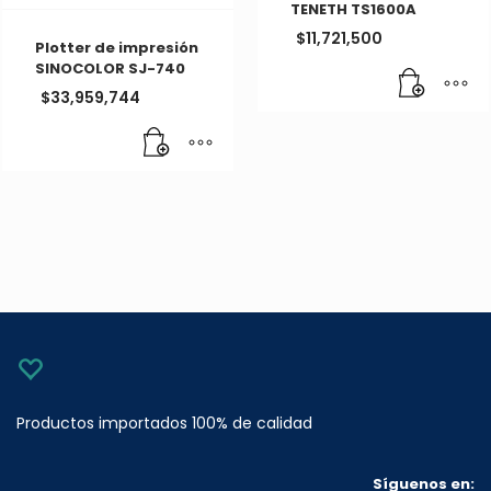
TENETH TS1600A
$
11,721,500
Plotter de impresión
SINOCOLOR SJ-740
$
33,959,744
Productos importados 100% de calidad
Síguenos en: