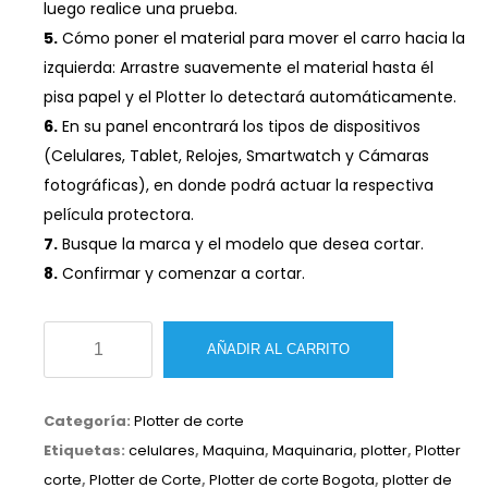
luego realice una prueba.
5.
Cómo poner el material para mover el carro hacia la
izquierda: Arrastre suavemente el material hasta él
pisa papel y el Plotter lo detectará automáticamente.
6.
En su panel encontrará los tipos de dispositivos
(Celulares, Tablet, Relojes, Smartwatch y Cámaras
fotográficas), en donde podrá actuar la respectiva
película protectora.
7.
Busque la marca y el modelo que desea cortar.
8.
Confirmar y comenzar a cortar.
Plotter
AÑADIR AL CARRITO
de
corte
Categoría:
Plotter de corte
para
Etiquetas:
celulares
,
Maquina
,
Maquinaria
,
plotter
,
Plotter
celulares
corte
,
Plotter de Corte
,
Plotter de corte Bogota
,
plotter de
MC-