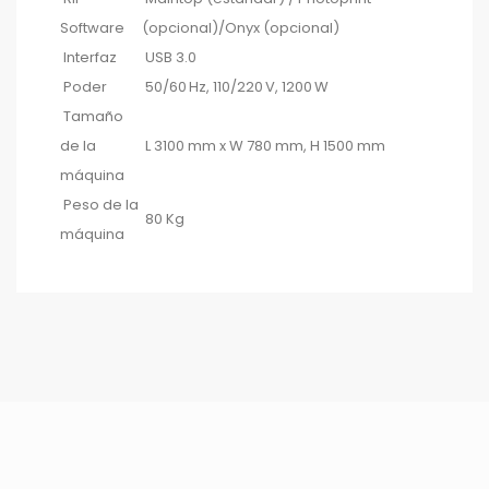
Software
(opcional)/Onyx (opcional)
Interfaz
USB 3.0
Poder
50/60 Hz, 110/220 V, 1200 W
Tamaño
de la
L 3100 mm x W 780 mm, H 1500 mm
máquina
Peso de la
80 Kg
máquina