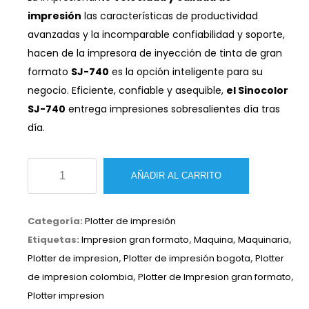
impresión
las características de productividad
avanzadas y la incomparable confiabilidad y soporte,
hacen de la impresora de inyección de tinta de gran
formato
SJ-740
es la opción inteligente para su
negocio. Eficiente, confiable y asequible,
el Sinocolor
SJ-740
entrega impresiones sobresalientes día tras
día.
Plotter
AÑADIR AL CARRITO
de
impresión
Categoría:
Plotter de impresión
SINOCOLOR
Etiquetas:
Impresion gran formato
,
Maquina
,
Maquinaria
,
SJ-
Plotter de impresion
,
Plotter de impresión bogota
,
Plotter
740
de impresion colombia
,
Plotter de Impresion gran formato
,
cantidad
Plotter impresion