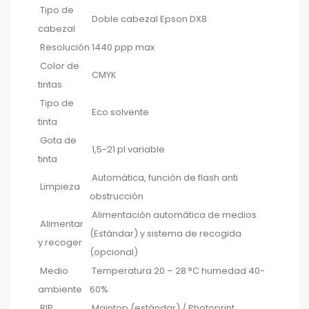
Tipo de
Doble cabezal Epson DX8
cabezal
Resolución
1440 ppp max
Color de
CMYK
tintas
Tipo de
Eco solvente
tinta
Gota de
1,5-21 pl variable
tinta
Automática, función de flash anti
Limpieza
obstrucción
Alimentación automática de medios
Alimentar
(Estándar) y sistema de recogida
y recoger
(opcional)
Medio
Temperatura 20 – 28 °C humedad 40-
ambiente
60%
RIP
Maintop (estándar) / Photoprint