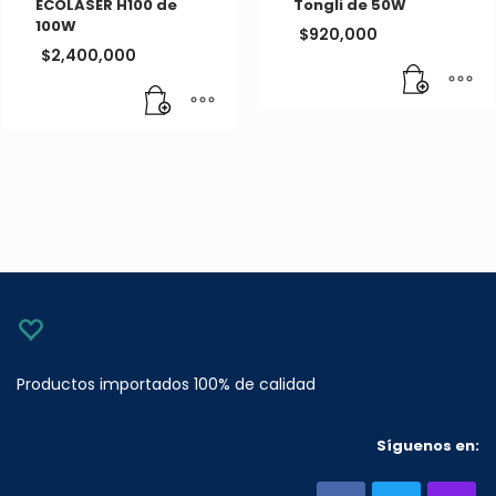
ECOLASER H100 de
Tongli de 50W
100W
$
920,000
$
2,400,000
Productos importados 100% de calidad
Síguenos en: