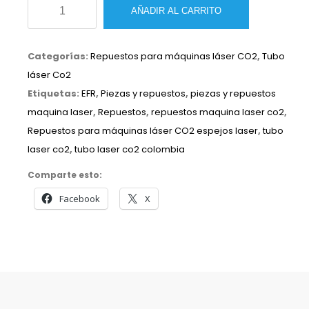
Tubo
AÑADIR AL CARRITO
láser
Co2
Categorías:
Repuestos para máquinas láser CO2
,
Tubo
EFR
láser Co2
CL700
Etiquetas:
EFR
,
Piezas y repuestos
,
piezas y repuestos
de
maquina laser
,
Repuestos
,
repuestos maquina laser co2
,
35W
Repuestos para máquinas láser CO2 espejos laser
,
tubo
cantidad
laser co2
,
tubo laser co2 colombia
Comparte esto:
Facebook
X