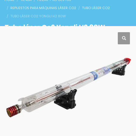
REPUESTOS PARA MÁQUINAS LÁSER CO2
TUBO LÁSER CO2
TUBO LÁSER CO2 YONGLI H2 80W
Tubo láser Co2 Yongli H2 80W