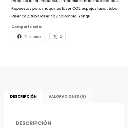
maquina laser
,
Repuestos
,
repuestos maquina laser co2
,
cantidad
Repuestos para máquinas láser CO2 espejos laser
,
tubo
laser co2
,
tubo laser co2 colombia
,
Yongli
Comparte esto:
Facebook
X
DESCRIPCIÓN
VALORACIONES (0)
DESCRIPCIÓN