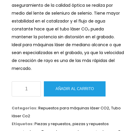
aseguramiento de la calidad óptica se realiza por
medio del lente de seleniuro de selenio. Tiene mayor
estabilidad en el catalizador y el flujo de agua
constante hace que el tubo láser CO₂ pueda
mantener la potencia sin distorsión en el grabado.
Ideal para máquinas láser de mediano alcance o que
sean especializadas en el grabado, ya que la velocidad
de creación de rayo es una de las más rápidas del
mercado.
Tubo
AÑADIR AL CARRITO
láser
Co2
Categorías:
Repuestos para máquinas láser CO2
,
Tubo
Yongli
láser Co2
H2
Etiquetas:
Piezas y repuestos
,
piezas y repuestos
80W