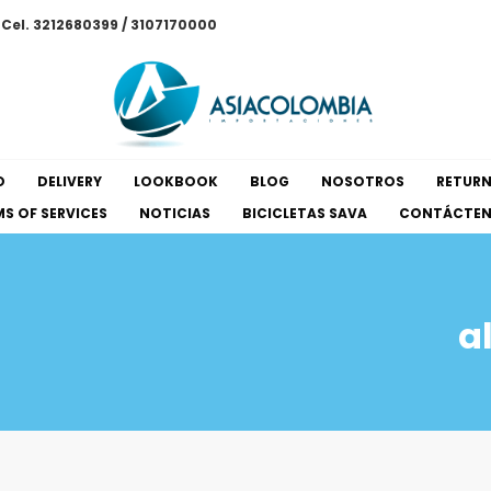
/ Cel. 3212680399 / 3107170000
O
DELIVERY
LOOKBOOK
BLOG
NOSOTROS
RETUR
S OF SERVICES
NOTICIAS
BICICLETAS SAVA
CONTÁCTE
a