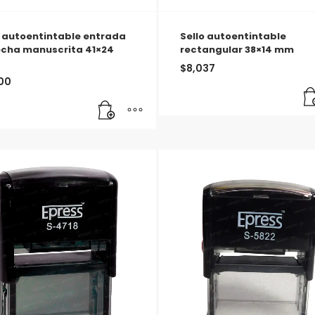
o autoentintable entrada
Sello autoentintable
echa manuscrita 41×24
rectangular 38×14 mm
$
8,037
00