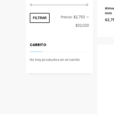
Almo
mm
Precio
Precio
Precio:
$2,750
—
FILTRAR
$
2,7
mínimo
máximo
$32,020
CARRITO
No hay productos en el carrito.