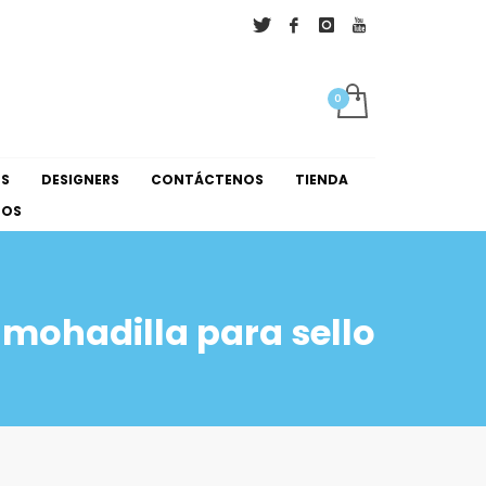
×
NS
DESIGNERS
CONTÁCTENOS
TIENDA
NOS
lmohadilla para sello