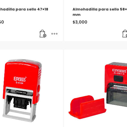
hadilla para sello 47×18
Almohadilla para sello 58
mm
50
$
3,000