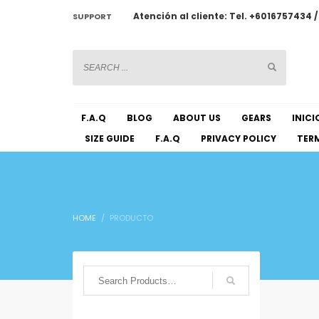
Atención al cliente: Tel. +6016757434 
SUPPORT
CHATWOOT
F.A.Q
BLOG
ABOUT US
GEARS
INICI
SIZE GUIDE
F.A.Q
PRIVACY POLICY
TERM
HOME
PRODUCTO