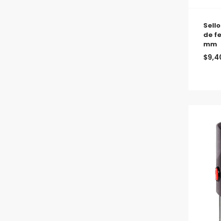
Sell
de f
mm
$
9,4