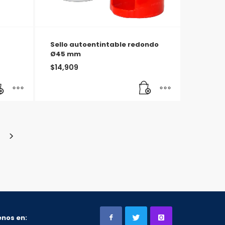
Sello autoentintable redondo
Ø45 mm
$
14,909
nos en: