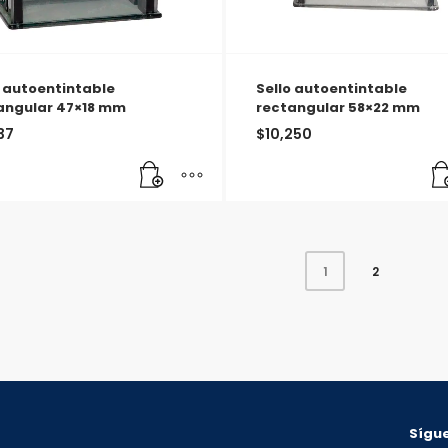
o autoentintable
Sello autoentintable
angular 47×18 mm
rectangular 58×22 mm
37
$
10,250
2
1
Sígue