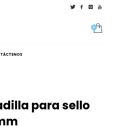
×
TÁCTENOS
illa para sello
 mm