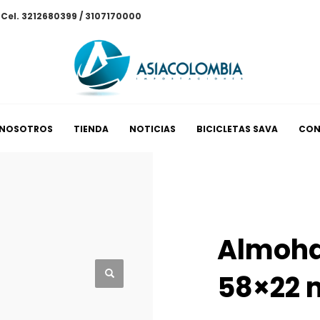
/ Cel. 3212680399 / 3107170000
NOSOTROS
TIENDA
NOTICIAS
BICICLETAS SAVA
CON
Almohad
58×22