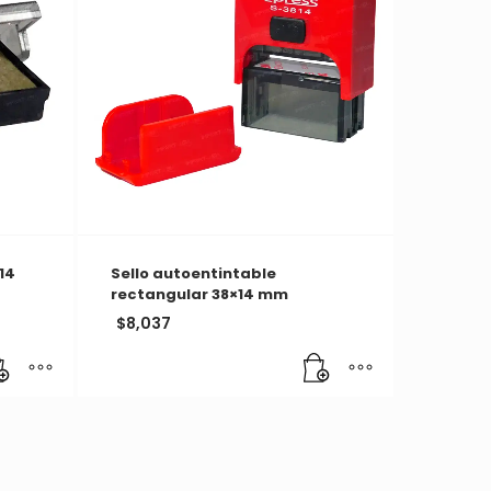
14
Sello autoentintable
rectangular 38×14 mm
$
8,037