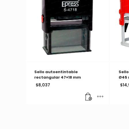
Sello autoentintable
Sell
rectangular 47×18 mm
Ø45
$
8,037
$
14