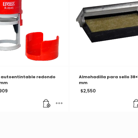
o autoentintable redondo
Almohadilla para sello 38×
 mm
mm
,909
$
2,550