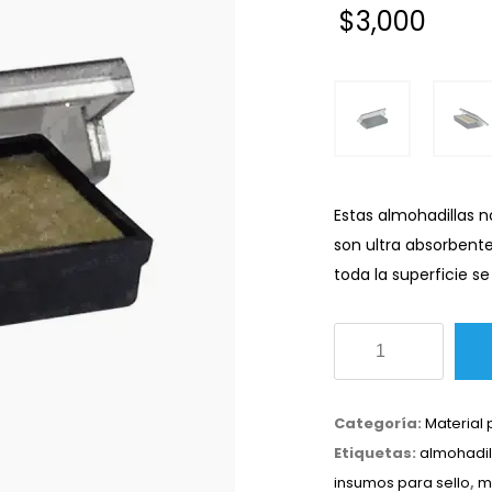
$
3,000
Estas almohadillas no
son ultra absorbent
toda la superficie 
Almohadilla
para
sello
Categoría:
Material 
58x22
Etiquetas:
almohadil
mm
insumos para sello
,
m
cantidad