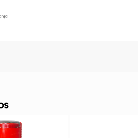
onja
OS