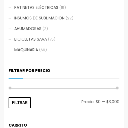
PATINETAS ELÉCTRICAS
(15)
INSUMOS DE SUBLIMACIÓN
(22)
AHUMADORAS
(2)
BICICLETAS SAVA
(75)
MAQUINARIA
(66)
FILTRAR POR PRECIO
Prec
Prec
Precio:
$0
—
$3,000
FILTRAR
mín
máx
CARRITO