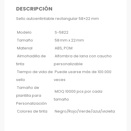
DESCRIPCIÓN
Sello autoentintable rectangular 58×22 mm
Modelo
S-5822
Tamaño
58 mm x 22 mm
Material
ABS, POM
Almohadilla de
Alfombra de lana con caucho
tinta
personalizable
Tiempo de vida de
Puede usarse más de 100.000
sello
veces
Tamaño de
MOQ 10000 pcs por cada
plantilla para
tamaño
Personalización
Colores de tinta
Negro/Rojo/Verde/azul/violeta