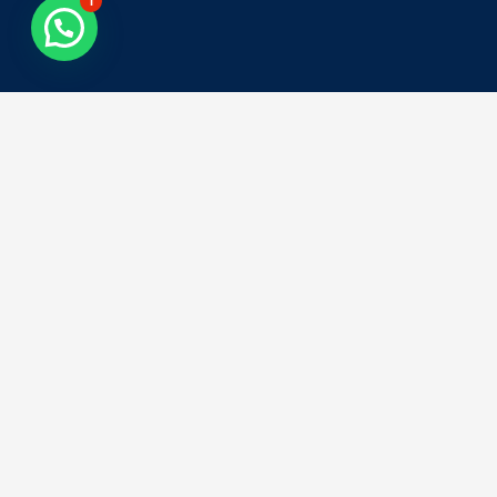
1
Tweets by asiacolombia
Síguenos en Instagram
Todos los derechos reservados
ASIA COLOMBIA
Powered by:
Orange Graphic Design.