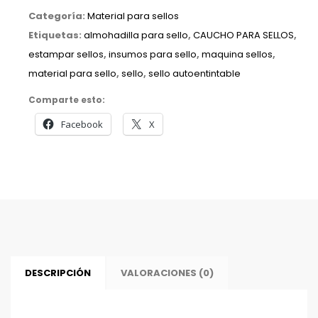
Categoría:
Material para sellos
58x22
Etiquetas:
almohadilla para sello
,
CAUCHO PARA SELLOS
,
mm
estampar sellos
,
insumos para sello
,
maquina sellos
,
cantidad
material para sello
,
sello
,
sello autoentintable
Comparte esto:
Facebook
X
DESCRIPCIÓN
VALORACIONES (0)