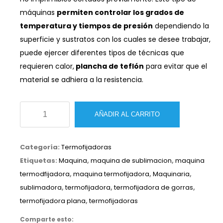
máquinas
permiten controlar los grados de
temperatura y tiempos de presión
dependiendo la
superficie y sustratos con los cuales se desee trabajar,
puede ejercer diferentes tipos de técnicas que
requieren calor,
plancha de teflón
para evitar que el
material se adhiera a la resistencia.
Termofijadora
AÑADIR AL CARRITO
plana
semiautomática
Categoría:
Termofijadoras
40x50
Etiquetas:
Maquina
,
maquina de sublimacion
,
maquina
cantidad
termodfijadora
,
maquina termofijadora
,
Maquinaria
,
sublimadora
,
termofijadora
,
termofijadora de gorras
,
termofijadora plana
,
termofijadoras
Comparte esto: