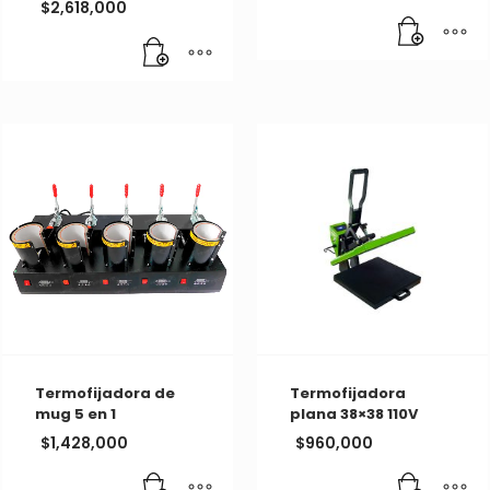
$
2,618,000
Termofijadora de
Termofijadora
mug 5 en 1
plana 38×38 110V
$
1,428,000
$
960,000