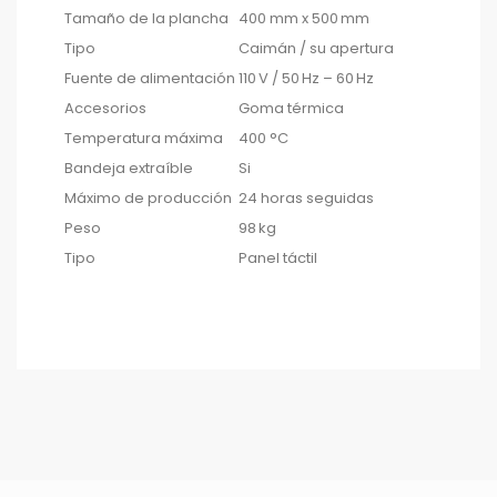
Tamaño de la plancha
400 mm x 500 mm
Tipo
Caimán / su apertura
Fuente de alimentación
110 V / 50 Hz – 60 Hz
Accesorios
Goma térmica
Temperatura máxima
400 °C
Bandeja extraíble
Si
Máximo de producción
24 horas seguidas
Peso
98 kg
Tipo
Panel táctil