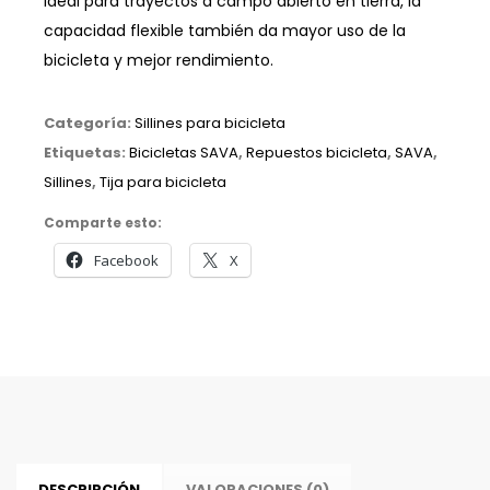
Ideal para trayectos a campo abierto en tierra, la
capacidad flexible también da mayor uso de la
bicicleta y mejor rendimiento.
Categoría:
Sillines para bicicleta
Etiquetas:
Bicicletas SAVA
,
Repuestos bicicleta
,
SAVA
,
Sillines
,
Tija para bicicleta
Comparte esto:
Facebook
X
DESCRIPCIÓN
VALORACIONES (0)