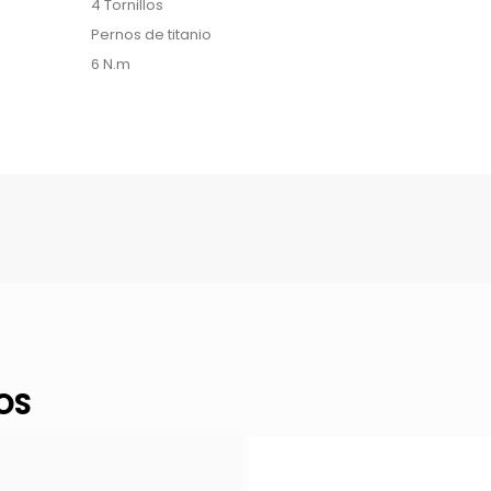
4 Tornillos
Pernos de titanio
6 N.m
OS