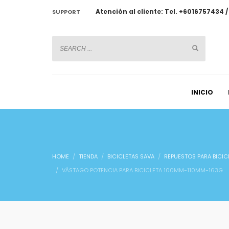
Atención al cliente: Tel. +6016757434 
SUPPORT
CHATWOOT
INICIO
HOME
TIENDA
BICICLETAS SAVA
REPUESTOS PARA BICIC
VÁSTAGO POTENCIA PARA BICICLETA 100MM-110MM-163G