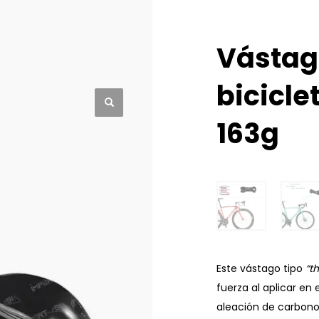
Vástag
bicicl
163g
Este vástago tipo
“
t
fuerza al aplicar en
aleación de carbono