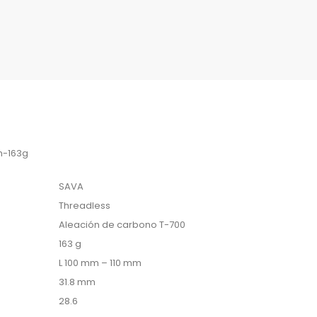
m-163g
SAVA
Threadless
Aleación de carbono T-700
163 g
L 100 mm – 110 mm
31.8 mm
28.6