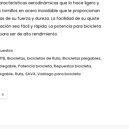
aracterísticas aerodinámicas que lo hace ligero y
tornillos en acero inoxidable que le proporcionan
as de su fuerza y dureza. La facilidad de su ajuste
ación sea fácil y rápida. La potencia para bicicleta
ara ser de alto rendimiento.
puestos
MTB
,
Bicicletas
,
bicicletas de Ruta
,
Bicicletas plegables
,
plegable
,
Potencia bicicleta
,
Repuestos bicicleta
,
legable
,
Ruta
,
SAVA
,
Vastago para bicicleta
X